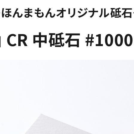
◆ほんまもんオリジナル砥石
CR 中砥石 #100