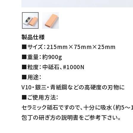
製品仕様
■サイズ：215mm×75mm×25mm
■重量：約900g
■粒度：中砥石、#1000N
■用途：
V10・銀三・青紙鋼などの高硬度の刃物に
■ご使用方法：
セラミック砥石ですので、十分に吸水（約5～1
包丁の研ぎ方の説明書をご参考下さい。