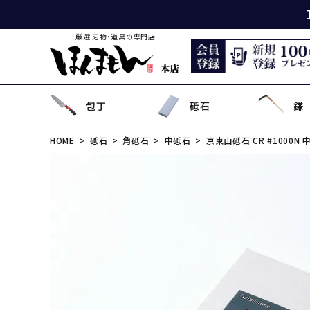
厳選 刃物・道具の専門店
包丁
砥石
鎌
HOME
砥石
角砥石
中砥石
京東山砥石 CR #1000N
出刃包丁
天然砥石
薄鎌
刈払刃
園芸用鋏
狩猟刀・剣鉈
鉋
洋裁鋏・和鋏
刺
角
中
ナ
鎌
鉈
鋸
事
菜切り包丁
名倉砥石
収穫鎌
刈払機用アタッチメント
散水用具・噴霧器
鳶口
玄能・ハンマー・トンカチ
調理道具
ペ
長
小
畦
農
金
電
ソ
特殊包丁
シャープナー
下刈鎌
安全防具
水田用除草用具
セット品
土木用品
おろし金・鰹節削り
セ
金
草
補
セ
そ
ま