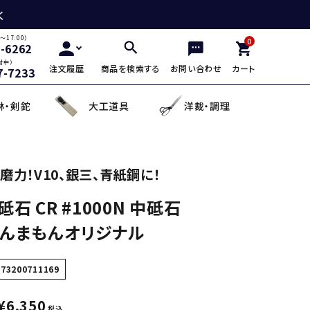
く
～17:00）
0
2-6262
付中）
注文履歴
商品を検索する
お問い合わせ
カート
7-7233
林・剣鉈
大工道具
洋裁・調理
三徳包丁
鎌・曲線用砥石
鋸鎌・縄切鎌・草取鎌
チップソー
剪定用鋸
山林鋸
小刀・切出し・罫書き道具
日用品
磨力！V10、銀三、青紙鋼に！
石 CR #1000N 中砥石
麺切り包丁
面直し砥石
造林鎌
充電式除草機
土農工具
登山用杖・トレッキ
手鉤
越前箸
ほんまもんオリジナル
デザイン包丁
セット品
蕎麦打ち道具
573200711169
¥
6,350
税込