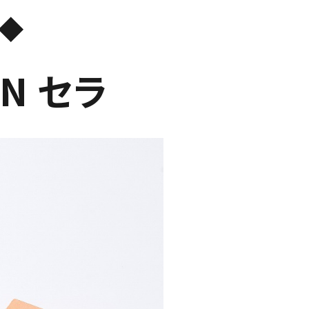
◆
0N セラ