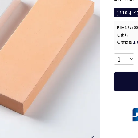
[
318
ポイ
明日
12時0
します。
東京都
お