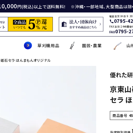
10,000
円(税込)以上で送料無料！ ※沖縄・一部地域、大型商品は除
電話注文（平日 9:30
0795-4
call
FAX注文（24時間受
0795-2
FAX
草刈機用品
園芸・農業
山
 中砥石セラ ほんまもんオリジナル
身包丁
砥石
厚鎌
イロンカッター
務・工作・細工鋏
薄刃包丁
ダイヤモンド砥石
厚鎌
ナイロンコード
草削り・草取り
斧
鑿
理美容品
優れた研
京東山砥
ティナイフ
刃包丁用砥石
鎌
草刈機用刃
作・園芸用具
矢・クサビ
動先端工具
ムリエナイフ・カトラリー
牛刀・筋引き・骨スキ
刃物研磨機
木鎌
モア用刃
芝刈機・管理機・耕耘機爪
木の皮剥き・角返し
金切鋏
盛箸・盛皿・盛台
セラ 
ット商品
盤・金剛砂
削り鎌
助・メンテナンス工具
ット品
の他
な板
包丁収納・ケース
メンテナンス用品
立鎌
草焼きバーナー
携帯・収納ケース
調理用鉄板
商品番号
4
当店特別価格