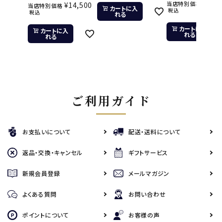
¥
11,
当店特別価格
¥
14,500
当店特別価格
カートに入
税込
税込
れる
カートに入
カートに入
れる
れる
ご利用ガイド
お支払いについて
配送・送料について
返品・交換・キャンセル
ギフトサービス
新規会員登録
メールマガジン
よくある質問
お問い合わせ
ポイントについて
お客様の声