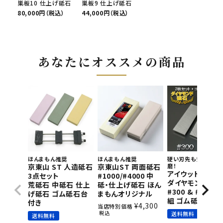
巣板10 仕上げ砥石
巣板9 仕上げ砥石
80,000円（税込）
44,000円（税込）
あなたにオススメの商品
ほんまもん推奨
ほんまもん推奨
硬い刃先も短時間で
京東山 ST 人造砥石
京東山ST 両面砥石
磨！
アイウッド 片面
3点セット
#1000/#4000 中
ダイヤモンド砥石
荒砥石 中砥石 仕上
砥・仕上げ砥石 ほん
#300 & #800 2
げ砥石 ゴム砥石台
まもんオリジナル
組 ゴム砥石台付
付き
¥
4,300
当店特別価格
税込
送料無料
送料無料