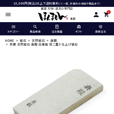
10,000円(税込)以上で送料無料
（※一部、対象外の地域や商品あり）
厳選 刃物・道具の専門店
0
カテゴリー
商品検索
注文履歴
ギフト
直接注文
HOME
砥石
天然砥石
奥殿
京都 天然砥石 奥殿 白巣板 羽二重3 仕上げ砥石