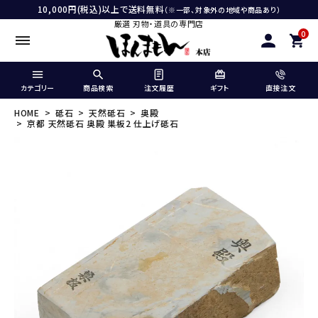
10,000円(税込)以上で送料無料
（※一部、対象外の地域や商品あり）
厳選 刃物・道具の専門店
0
カテゴリー
商品検索
注文履歴
ギフト
直接注文
HOME
砥石
天然砥石
奥殿
京都 天然砥石 奥殿 巣板2 仕上げ砥石