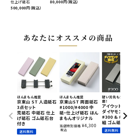
仕上げ砥石
80,000円（税込）
500,000円（税込）
あなたにオススメの商品
ほんまもん推奨
ほんまもん推奨
硬い刃先も短時間で
京東山 ST 人造砥石
京東山ST 両面砥石
磨！
アイウッド 片面
3点セット
#1000/#4000 中
ダイヤモンド砥石
荒砥石 中砥石 仕上
砥・仕上げ砥石 ほん
#300 & #800 2
げ砥石 ゴム砥石台
まもんオリジナル
組 ゴム砥石台付
付き
¥
4,300
当店特別価格
税込
送料無料
送料無料