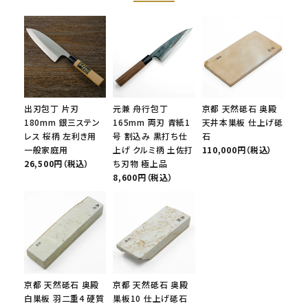
出刃包丁 片刃
元兼 舟行包丁
京都 天然砥石 奥殿
180mm 銀三ステン
165mm 両刃 青紙1
天井本巣板 仕上げ砥
レス 桜柄 左利き用
号 割込み 黒打ち仕
石
一般家庭用
上げ クルミ柄 土佐打
110,000円（税込）
26,500円（税込）
ち刃物 極上品
8,600円（税込）
京都 天然砥石 奥殿
京都 天然砥石 奥殿
白巣板 羽二重4 硬質
巣板10 仕上げ砥石