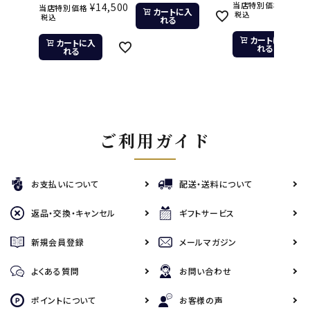
¥
11,
当店特別価格
¥
14,500
当店特別価格
カートに入
税込
税込
れる
カートに入
カートに入
れる
れる
ご利用ガイド
お支払いについて
配送・送料について
返品・交換・キャンセル
ギフトサービス
新規会員登録
メールマガジン
よくある質問
お問い合わせ
ポイントについて
お客様の声