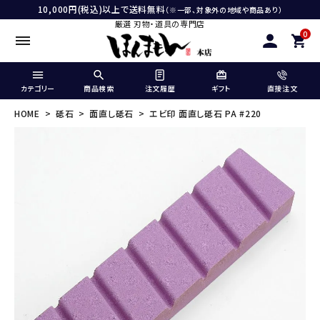
10,000円(税込)以上で送料無料
（※一部、対象外の地域や商品あり）
厳選 刃物・道具の専門店
0
カテゴリー
商品検索
注文履歴
ギフト
直接注文
HOME
砥石
面直し砥石
エビ印 面直し砥石 PA #220