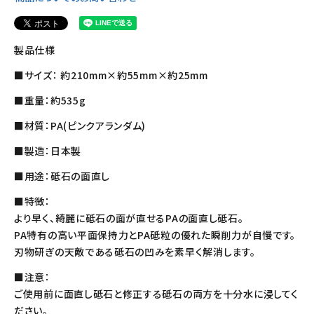
製品仕様
■サイズ： 約210mm×約55mm×約25mm
■重量：約535g
■材質：PA(ピンクアランダム)
■製造：日本製
■用途：砥石の面直し
■特徴：
より早く、綺麗に砥石の面が直せるPAの面直し砥石。
PA特有の高い平面保持力とPA砥粒の優れた瞬削力が自慢です。
刃物研ぎの天敵である砥石の凹みを素早く解消します。
■注意：
ご使用前に面直し砥石と修正する砥石の両方を十分水に浸してく
ださい。