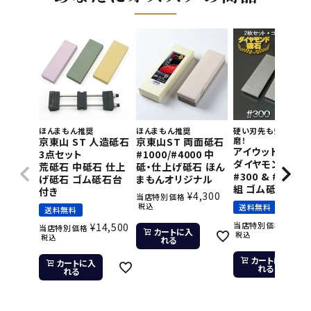
ほんまもん推奨
ほんまもん推奨
硬い刃先も短時間で
京東山 ST 人造砥石
京東山ST 両面砥石
磨！
アイウッド 片面
3点セット
#1000/#4000 中
ダイヤモンド砥石
荒砥石 中砥石 仕上
砥・仕上げ砥石 ほん
#300 & #800 2
げ砥石 ゴム砥石台
まもんオリジナル
組 ゴム砥石台付
付き
¥
4,300
当店特別価格
税込
送料無料
送料無料
¥
11,
当店特別価格
¥
14,500
当店特別価格
カートに入
税込
税込
れる
カートに入
カートに入
れる
れる