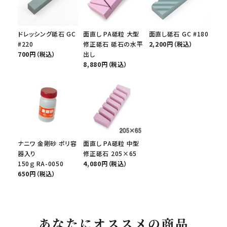
ドレッシング砥石 GC
面直し PA砥粒 大型
面直し砥石 GC #180
#220
修正砥石 砥石の水平
2,200円（税込）
700円（税込）
出し
8,880円（税込）
ナニワ 金剛砂 ポリ容
面直し PA砥粒 中型
器入り
修正砥石 205×65
150ｇ RA-0050
4,080円（税込）
650円（税込）
あなたにオススメの商品