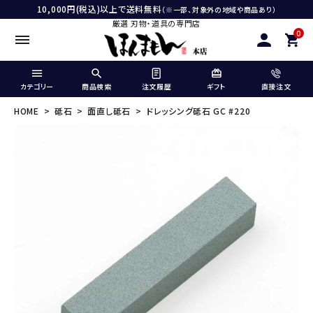
10,000円(税込)以上で送料無料
（※一部、対象外の地域や商品あり）
厳選 刃物・道具の専門店
0
カテゴリー
商品検索
注文履歴
ギフト
直接注文
HOME
砥石
面直し砥石
ドレッシング砥石 GC #220