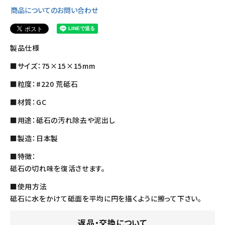
商品についてのお問い合わせ
製品仕様
■サイズ：75×15×15mm
■粒度：#220 荒砥石
■材質：GC
■用途：砥石の汚れ除去や泥出し
■製造：日本製
■特徴：
砥石の切れ味を復活させます。
■使用方法
砥石に水をかけて砥面を平均に円を描くように擦って下さい。
返品・交換について