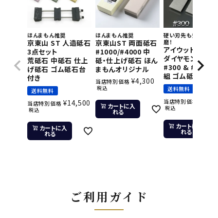
ほんまもん推奨
ほんまもん推奨
硬い刃先も短時間で
京東山 ST 人造砥石
京東山ST 両面砥石
磨！
アイウッド 片面
3点セット
#1000/#4000 中
ダイヤモンド砥石
荒砥石 中砥石 仕上
砥・仕上げ砥石 ほん
#300 & #800 2
げ砥石 ゴム砥石台
まもんオリジナル
組 ゴム砥石台付
付き
¥
4,300
当店特別価格
税込
送料無料
送料無料
¥
11,
当店特別価格
¥
14,500
当店特別価格
カートに入
税込
税込
れる
カートに入
カートに入
れる
れる
ご利用ガイド