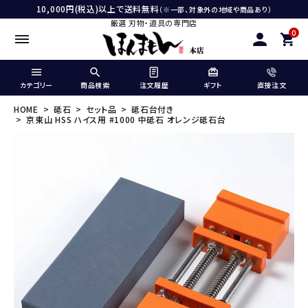
10,000円(税込)以上で送料無料
（※一部、対象外の地域や商品あり）
厳選 刃物・道具の専門店
0
カテゴリー
商品検索
注文履歴
ギフト
直接注文
HOME
砥石
セット品
砥石台付き
京東山 HSS ハイス用 #1000 中砥石 オレンジ砥石台