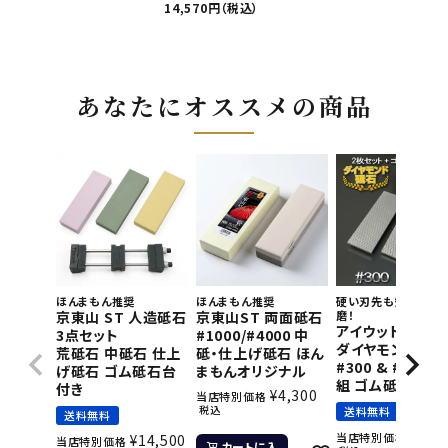
14,570円（税込）
あなたにオススメの商品
ほんまもん推奨
ほんまもん推奨
硬い刃先も短時間で
京東山 ST 人造砥石
京東山ST 両面砥石
磨！
アイウッド 片面
3点セット
#1000/#4000 中
ダイヤモンド砥石
荒砥石 中砥石 仕上
砥・仕上げ砥石 ほん
#300 & #800 2
げ砥石 ゴム砥石台
まもんオリジナル
組 ゴム砥石台付
付き
¥
4,300
当店特別価格
税込
送料無料
送料無料
¥
11,
当店特別価格
¥
14,500
当店特別価格
カートに入