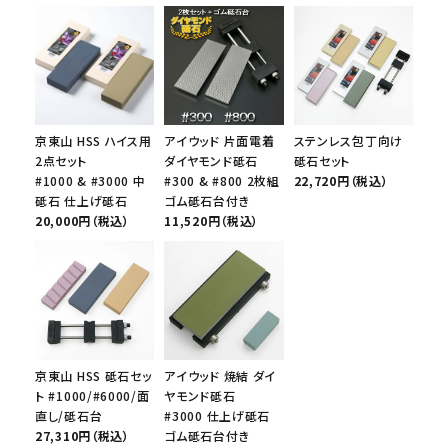
京東山 HSS ハイス用
アイウッド 片面電着
ステンレス包丁向け
2点セット
ダイヤモンド砥石
砥石セット
#1000 & #3000 中
#300 & #800 2枚組
22,720円（税込）
砥石 仕上げ砥石
ゴム砥石台付き
20,000円（税込）
11,520円（税込）
京東山 HSS 砥石セッ
アイウッド 焼結 ダイ
ト #1000/#6000/面
ヤモンド砥石
直し/砥石台
#3000 仕上げ砥石
27,310円（税込）
ゴム砥石台付き