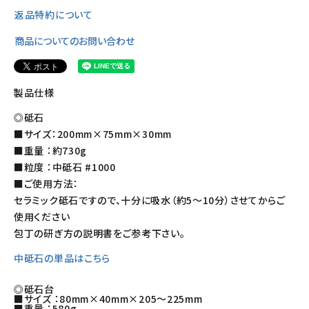
返品特約について
商品についてのお問い合わせ
製品仕様
◎砥石
■サイズ：200mm×75mm×30mm
■重量 ：約730g
■粒度 ：中砥石 #1000
■ご使用方法：
セラミック砥石ですので、十分に吸水（約5～10分）させてからご
使用ください
包丁の研ぎ方の説明書をご参考下さい。
中砥石の単品はこちら
◎砥石台
■サイズ ：80mm×40mm×205～225mm
■重量 ：580g