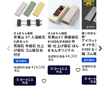
ほんまもん推奨
ほんまもん推奨
硬い刃先も短時間で
京東山 ST 人造砥石
京東山ST 両面砥石
磨！
アイウッド 片面
3点セット
#1000/#4000 中
ダイヤモンド砥石
荒砥石 中砥石 仕上
砥・仕上げ砥石 ほん
#300 & #800 2
げ砥石 ゴム砥石台
まもんオリジナル
組 ゴム砥石台付
付き
¥
4,300
当店特別価格
税込
送料無料
送料無料
¥
11,
当店特別価格
¥
14,500
当店特別価格
カートに入
税込
税込
れる
カートに入
カートに入
れる
れる