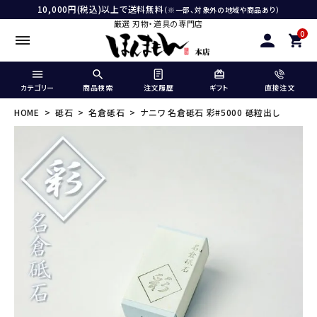
10,000円(税込)以上で送料無料
（※一部、対象外の地域や商品あり）
厳選 刃物・道具の専門店
0
カテゴリー
商品検索
注文履歴
ギフト
直接注文
HOME
砥石
名倉砥石
ナニワ 名倉砥石 彩#5000 砥粒出し