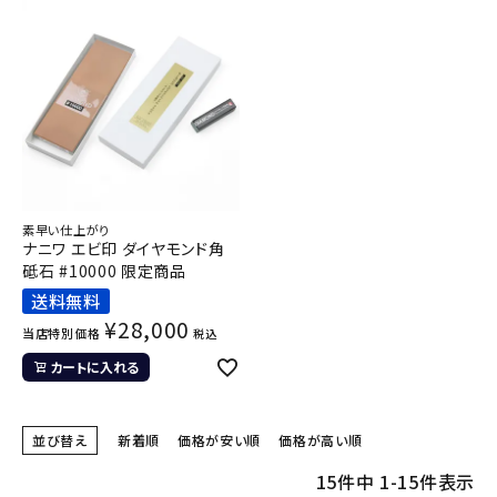
素早い仕上がり
ナニワ エビ印 ダイヤモンド角
砥石 #10000 限定商品
送料無料
¥
28,000
当店特別価格
税込
カートに入れる
並び替え
新着順
価格が安い順
価格が高い順
15
件中
1
-
15
件表示