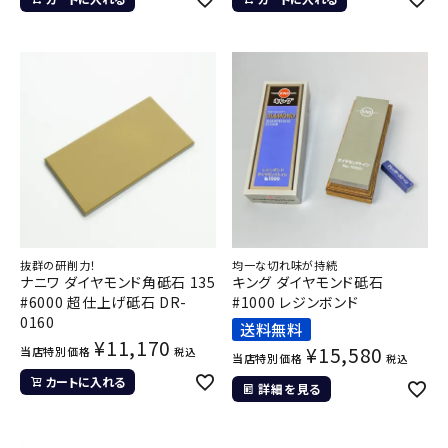
抜群の研削力！
均一な切れ味が持続
ナニワ ダイヤモンド角砥石 135
キング ダイヤモンド砥石
#6000 超仕上げ砥石 DR-
#1000 レジンボンド
0160
送料無料
¥
11,170
¥
15,580
当店特別価格
税込
当店特別価格
税込
カートに入れる
詳細を見る