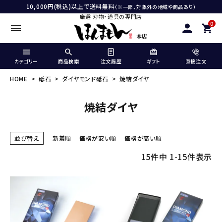
10,000円(税込)以上で送料無料
（※一部、対象外の地域や商品あり）
厳選 刃物・道具の専門店
0
カテゴリー
商品検索
注文履歴
ギフト
直接注文
HOME
砥石
ダイヤモンド砥石
焼結ダイヤ
焼結ダイヤ
並び替え
新着順
価格が安い順
価格が高い順
15
件中
1
-
15
件表示