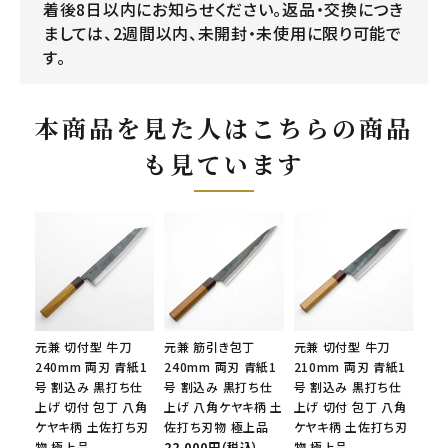
着後8日以内にお知らせください。返品・交換につき
ましては、2週間以内、未開封・未使用に限り可能で
す。
本商品を見た人はこちらの商品
も見ています
元兼 切付型 牛刀
元兼 筋引き包丁
元兼 切付型 牛刀
240mm 両刃 青紙1
240mm 両刃 青紙1
210mm 両刃 青紙1
号 割込み 黒打ち仕
号 割込み 黒打ち仕
号 割込み 黒打ち仕
上げ 切付 包丁 八角
上げ 八角ケヤキ柄 土
上げ 切付 包丁 八角
ケヤキ柄 土佐打ち刃
佐打ち刃物 極上品
ケヤキ柄 土佐打ち刃
物 極上品
22,000円（税込）
物 極上品