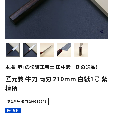
本場「堺」の伝統工芸士 田中義一氏の逸品！
匠元兼 牛刀 両刃 210mm 白紙1号 紫
檀柄
商品番号
4573200717741
送料無料