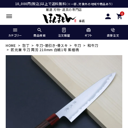
10,000円(税込)以上で送料無料
（※一部、対象外の地域や商品あり）
厳選 刃物・道具の専門店
0
カテゴリー
商品検索
注文履歴
ギフト
直接注文
HOME
包丁
牛刀・筋引き・骨スキ
牛刀
和牛刀
匠元兼 牛刀 両刃 210mm 白紙1号 紫檀柄