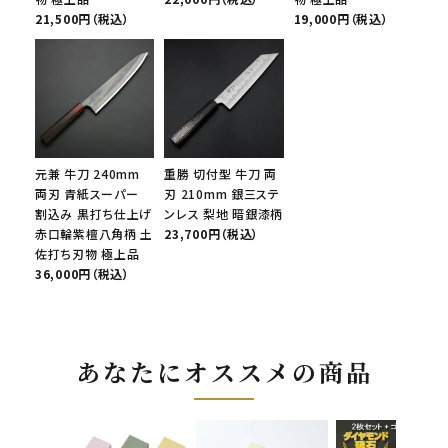
21,500円（税込）
19,000円（税込）
元兼 牛刀 240mm
重勝 切付型 牛刀 両
両刃 青紙スーパー
刃 210mm 銀三ステ
割込み 黒打ち仕上げ
ンレス 梨地 暗銀漆柄
赤口輪紫檀八角柄 土
23,700円（税込）
佐打ち刃物 極上品
36,000円（税込）
あなたにオススメの商品