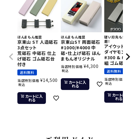
ほんまもん推奨
ほんまもん推奨
硬い刃先も短時間で
京東山 ST 人造砥石
京東山ST 両面砥石
磨！
アイウッド 片面
3点セット
#1000/#4000 中
ダイヤモンド砥石
荒砥石 中砥石 仕上
砥・仕上げ砥石 ほん
#300 & #800 2
げ砥石 ゴム砥石台
まもんオリジナル
組 ゴム砥石台付
付き
¥
4,300
当店特別価格
税込
送料無料
送料無料
¥
11,
当店特別価格
¥
14,500
当店特別価格
カートに入
税込
税込
れる
カートに入
カートに入
れる
れる