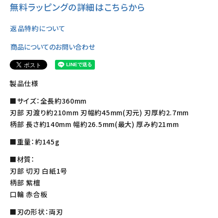
無料ラッピングの詳細はこちらから
返品特約について
商品についてのお問い合わせ
製品仕様
■サイズ：全長約360mm
刃部 刃渡り約210mm 刃幅約45mm(刃元) 刃厚約2.7mm
柄部 長さ約140mm 幅約26.5mm(最大) 厚み約21mm
■重量：約145g
■材質：
刃部 切刃 白紙1号
柄部 紫檀
口輪 赤合板
■刃の形状：両刃