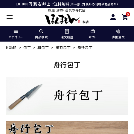
10,000円(税込)以上で送料無料
（※一部、対象外の地域や商品あり）
厳選 刃物・道具の専門店
0
カテゴリー
商品検索
注文履歴
ギフト
直接注文
HOME
包丁
和包丁
出刃包丁
舟行包丁
舟行包丁