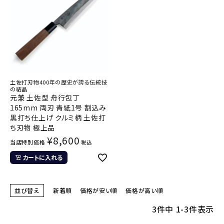
土佐打刃物400年の歴史が誇る伝統技
の結晶
元兼 土佐型 舟行包丁
165mm 両刃 青紙1号 割込み
黒打ち仕上げ クルミ柄 土佐打
ち刃物 極上品
¥
8,600
当店特別価格
税込
カートに入れる
並び替え
新着順
価格が安い順
価格が高い順
3
件中
1
-
3
件表示